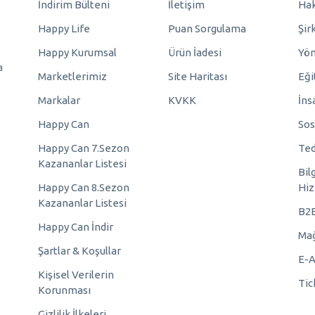
İndirim Bülteni
İletişim
Hak
Happy Life
Puan Sorgulama
Şir
Happy Kurumsal
Ürün İadesi
Yö
a
Marketlerimiz
Site Haritası
Eği
Markalar
KVKK
İns
Happy Can
Sos
Happy Can 7.Sezon
Ted
Kazananlar Listesi
Bil
Happy Can 8.Sezon
Hiz
Kazananlar Listesi
B2
Happy Can İndir
Mağ
Şartlar & Koşullar
E-A
Kişisel Verilerin
Tic
Korunması
Gizlilik İlkeleri