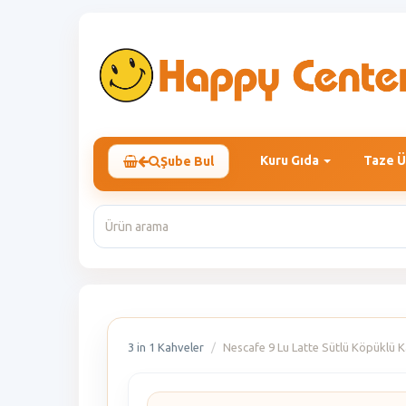
Kuru Gıda
Taze Ü
Şube Bul
3 in 1 Kahveler
Nescafe 9 Lu Latte Sütlü Köpüklü 