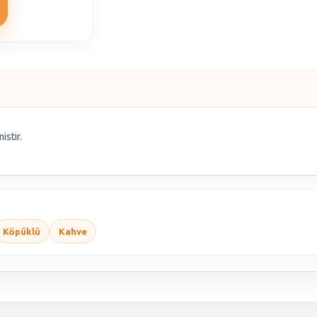
istir.
Köpüklü
Kahve