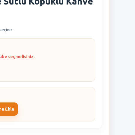
e Sütlü Köpüklü Kahve
 seçiniz.
ube seçmelisiniz.
me Ekle