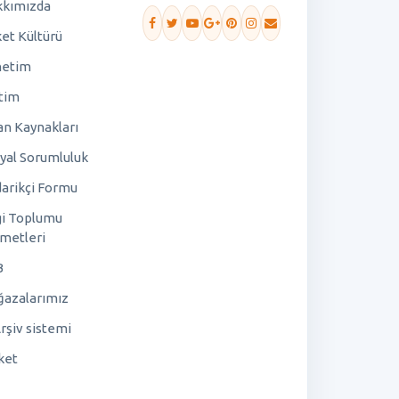
kımızda
ket Kültürü
netim
tim
an Kaynakları
yal Sorumluluk
arikçi Formu
gi Toplumu
metleri
B
azalarımız
rşiv sistemi
ket