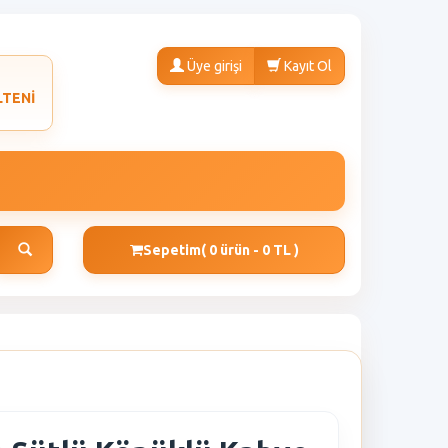
Üye girişi
Kayıt Ol
LTENİ
Sepetim
( 0 ürün - 0 TL )