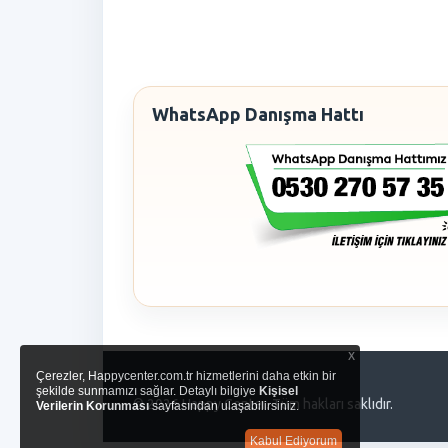
WhatsApp Danışma Hattı
x
Çerezler, Happycenter.com.tr hizmetlerini daha etkin bir
şekilde sunmamızı sağlar. Detaylı bilgiye
Kişisel
© 2026 Happy Center. Tüm hakları saklıdır.
Verilerin Korunması
sayfasından ulaşabilirsiniz.
Kabul Ediyorum