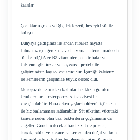
karşılar.
Çocukların çok sevdiği çilek lezzeti, besleyici süt ile
buluştu..
Dünyaya geldiğimiz ilk andan itibaren hayatta
kalmamız için gerekli havadan sonra en temel maddedir
süt. İçerdiği A ve B2 vitaminleri, demir bakır ve
kalsiyum gibi tuzlar ve hayvansal protein ile
gelişimimizin baş rol oyuncusudur. İçerdiği kalsiyum
ile kemiklerin gelişimine büyük destek olur.
Menopoz dönemindeki kadınlarda sıklıkla görülen
kemik erimesi osteoporoz- süt takviyesi ile
yavaşlatılabilir. Hatta erken yaşlarda düzenli içilen süt
ile hiç başlamaması sağlanabilir. Süt tüketimi vücuttaki
kansere neden olan bazı bakterilerin çoğalmasını da
engeller. Günde içilecek 2 bardak süt ile prostat,
barsak, rahim ve mesane kanserlerinden doğal yollarla
korunabilirsiniz. Bakterileri dengede tutan süt mide