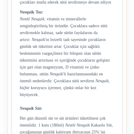
çocukları mutlu ederek sütü sevdirmeye devam ediyor.
Nesquik
Toz:
Nestlé Nesquik
, vitamin ve minerallerle
zenginleştirilmiş bir üründür. Çocuklara sadece sütü
sevdirmekle kalmaz, sade sütün faydalarını da
artırır.
Nesquik
'in lezzetli tadı sayesinde çocukların
günlük süt tüketimi artar. Çocuklar için sağlıklı
beslenmenin vazgeçilmez bir bileşeni olan sütün
tüketimini artırması ve içeriğinde çocukların gelişimi
için şart olan magnezyum, D vitamini ve çinko
bulunması, sütün
Nesquik
'li hazırlanmasındaki en
önemli nedenlerdir. Çocuklara sütü sevdiren
Nesquik
,
hiçbir koruyucu içermez, çünkü onlar bir kez
büyüyecek.
Nesquik Süt:
Her gün düzenli süt ve süt ürünleri tüketilmesi çok
önemlidir. 1 kutu (180ml)
Nestlé Nesquik
Kakaolu Süt,
çocuğunuzun günlük kalsiyum ihtiyacının 25%’ini