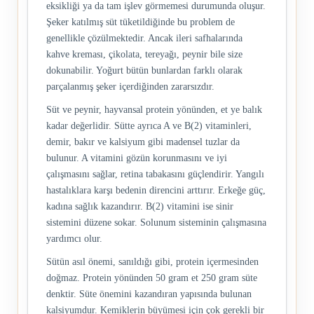
eksikliği ya da tam işlev görmemesi durumunda oluşur.
Şeker katılmış süt tüketildiğinde bu problem de
genellikle çözülmektedir. Ancak ileri safhalarında
kahve kreması, çikolata, tereyağı, peynir bile size
dokunabilir. Yoğurt bütün bunlardan farklı olarak
parçalanmış şeker içerdiğinden zararsızdır.
Süt ve peynir, hayvansal protein yönünden, et ye balık
kadar değerlidir. Sütte ayrıca A ve B(2) vitaminleri,
demir, bakır ve kalsiyum gibi madensel tuzlar da
bulunur. A vitamini gözün korunmasını ve iyi
çalışmasını sağlar, retina tabakasını güçlendirir. Yangılı
hastalıklara karşı bedenin direncini arttırır. Erkeğe güç,
kadına sağlık kazandırır. B(2) vitamini ise sinir
sistemini düzene sokar. Solunum sisteminin çalışmasına
yardımcı olur.
Sütün asıl önemi, sanıldığı gibi, protein içermesinden
doğmaz. Protein yönünden 50 gram et 250 gram süte
denktir. Süte önemini kazandıran yapısında bulunan
kalsiyumdur. Kemiklerin büyümesi için çok gerekli bir