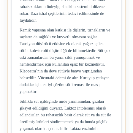
rahatsızlıklarını önleyip, sindirim sistemini düzene
sokar. Bazı ishal çeşitlerinin tedavi edilmesinde de
faydalıdır.
Kemik yapısına olan katkısı ile dişlerin, tırnakların ve
saçların da sağlıklı ve kuvvetli olmasını sağlar.
Tansiyon düşürücü etkisine ek olarak yağsız içilen
sütün kolesterolü düşürdüğü de bilinmektedir. Süt çok
eski zamanlardan bu yana, cildi yumuşatmak ve
nemlendirmek için kullanılan eşsiz bir kozmetiktir.
Kleopatra’nın da deve sütüyle banyo yaptığından
bahsedilir. Vücuttaki ödemi de alır. Kuruyup çatlayan
dudaklar için en iyi çözüm süt kreması ile masaj
yapmaktır.
Sıklıkla süt içildiğinde mide yanmasından, gazdan
şikayet edildiğini duyarız. Laktoz intoleransı olarak
adlandırılan bu rahatsızlık basit olarak süt ya da süt ile
üretilmiş ürünleri sindirememek ya da bunda güçlük
yaşamak olarak açıklanabilir. Laktaz enziminin