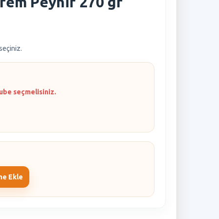
Krem Peynir 270 gr
 seçiniz.
ube seçmelisiniz.
me Ekle