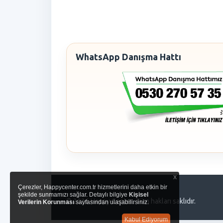
WhatsApp Danışma Hattı
x
Çerezler, Happycenter.com.tr hizmetlerini daha etkin bir
şekilde sunmamızı sağlar. Detaylı bilgiye
Kişisel
© 2026 Happy Center. Tüm hakları saklıdır.
Verilerin Korunması
sayfasından ulaşabilirsiniz.
Kabul Ediyorum