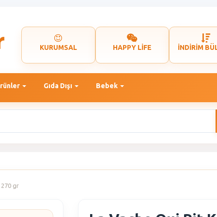
KURUMSAL
HAPPY LİFE
İNDİRİM BÜ
rünler
Gıda Dışı
Bebek
 270 gr