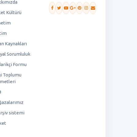
kımızda
ket Kültürü
netim
tim
an Kaynakları
yal Sorumluluk
arikçi Formu
gi Toplumu
metleri
B
azalarımız
rşiv sistemi
ket