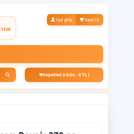
Üye girişi
Kayıt Ol
LTENİ
Sepetim
( 0 ürün - 0 TL )