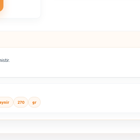
istir.
eynir
270
gr