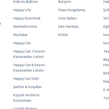
İndirim Bülteni
İletişim
Hak
Happy Life
Puan Sorgulama
Şir
Happy Kurumsal
Ürün İadesi
Yö
a
Marketlerimiz
Site Haritası
Eği
Markalar
KVKK
İns
Happy Can
Sos
Happy Can 7.Sezon
Ted
Kazananlar Listesi
Bil
Happy Can 8.Sezon
Hiz
Kazananlar Listesi
B2
Happy Can İndir
Mağ
Şartlar & Koşullar
E-A
Kişisel Verilerin
Tic
Korunması
Gizlilik İlkeleri