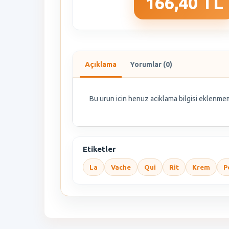
166,40 TL
Açıklama
Yorumlar (0)
Bu urun icin henuz aciklama bilgisi eklenmem
Etiketler
La
Vache
Qui
Rit
Krem
P