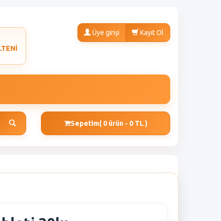
Üye girişi
Kayıt Ol
LTENİ
Sepetim
( 0 ürün - 0 TL )