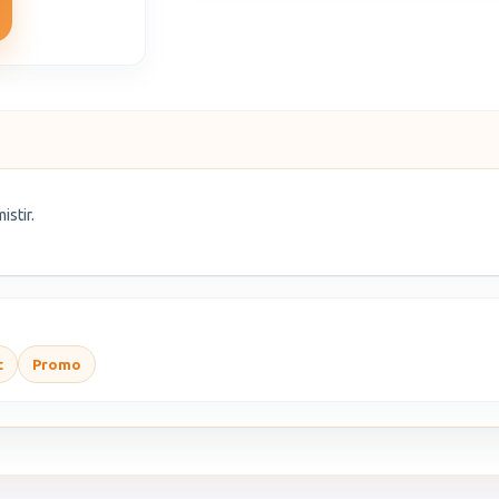
istir.
t
Promo