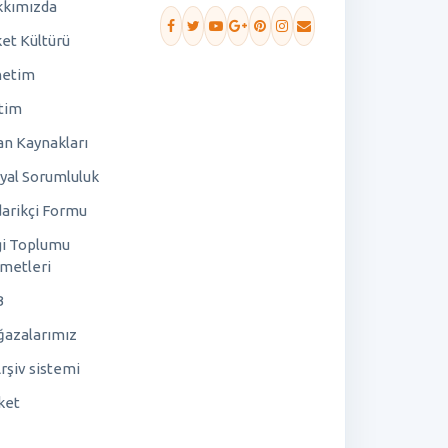
kımızda
ket Kültürü
netim
tim
an Kaynakları
yal Sorumluluk
arikçi Formu
gi Toplumu
metleri
B
azalarımız
rşiv sistemi
ket