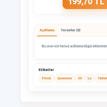
199,70 TL
Açıklama
Yorumlar (0)
Bu urun icin henuz aciklama bilgisi eklenmem
Etiketler
Finish
Quantum
30
Lu
Table