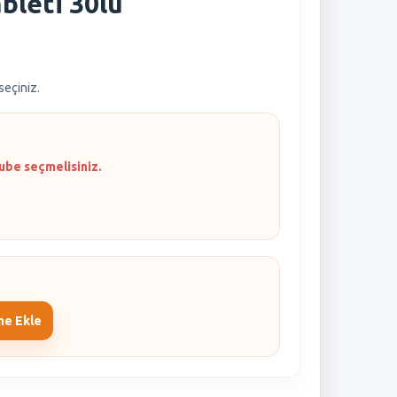
bleti 30lu
 seçiniz.
ube seçmelisiniz.
me Ekle