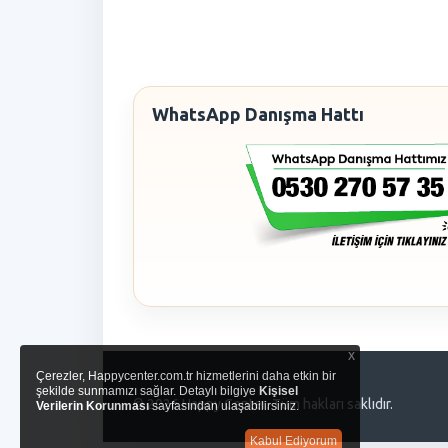
WhatsApp Danışma Hattı
x
Çerezler, Happycenter.com.tr hizmetlerini daha etkin bir
şekilde sunmamızı sağlar. Detaylı bilgiye
Kişisel
© 2026 Happy Center. Tüm hakları saklıdır.
Verilerin Korunması
sayfasından ulaşabilirsiniz.
Kabul Ediyorum