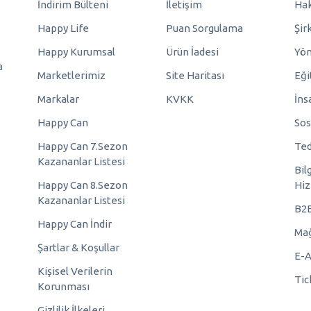
İndirim Bülteni
İletişim
Hak
Happy Life
Puan Sorgulama
Şir
Happy Kurumsal
Ürün İadesi
Yö
a
Marketlerimiz
Site Haritası
Eği
Markalar
KVKK
İns
Happy Can
Sos
Happy Can 7.Sezon
Ted
Kazananlar Listesi
Bil
Happy Can 8.Sezon
Hiz
Kazananlar Listesi
B2
Happy Can İndir
Mağ
Şartlar & Koşullar
E-A
Kişisel Verilerin
Tic
Korunması
Gizlilik İlkeleri