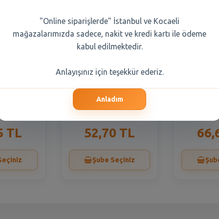
"Online siparişlerde" İstanbul ve Kocaeli
mağazalarımızda sadece, nakit ve kredi kartı ile ödeme
kabul edilmektedir.
Anlayışınız için teşekkür ederiz.
oz 2,5 lt
7Up 330 Ml Gazoz
7Up 1 Lt
Anladım
Kutu
5 TL
52,70 TL
66,
Seçiniz
Şube Seçiniz
Şub