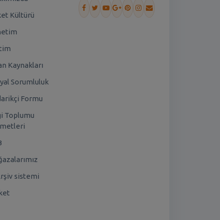
ket Kültürü
netim
tim
an Kaynakları
yal Sorumluluk
arikçi Formu
gi Toplumu
metleri
B
azalarımız
rşiv sistemi
ket