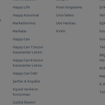
Happy Life
Puan Sorgulama
Şir
Happy Kurumsal
Ürün İadesi
Yö
a
Marketlerimiz
Site Haritası
Eği
Markalar
KVKK
İns
Happy Can
Sos
Happy Can 7.Sezon
Ted
Kazananlar Listesi
Bil
Happy Can 8.Sezon
Hiz
Kazananlar Listesi
B2
Happy Can İndir
Mağ
Şartlar & Koşullar
E-A
Kişisel Verilerin
Tic
Korunması
Gizlilik İlkeleri