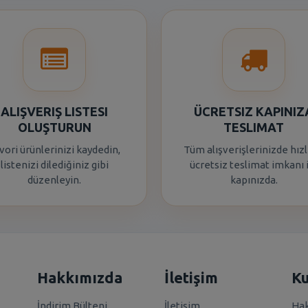
ALIŞVERIŞ LISTESI
ÜCRETSIZ KAPINIZ
OLUŞTURUN
TESLIMAT
vori ürünlerinizi kaydedin,
Tüm alışverişlerinizde hızl
listenizi dilediğiniz gibi
ücretsiz teslimat imkanı 
düzenleyin.
kapınızda.
Hakkımızda
İletişim
K
İndirim Bülteni
İletişim
Hak