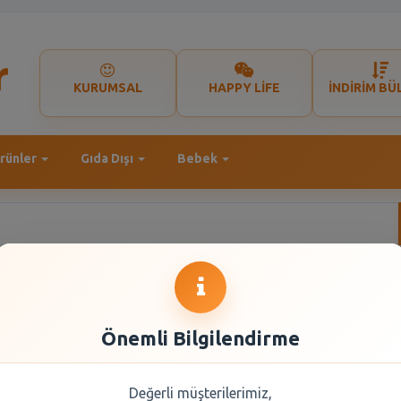
KURUMSAL
HAPPY LİFE
İNDİRİM BÜ
rünler
Gıda Dışı
Bebek
Önemli Bilgilendirme
Değerli müşterilerimiz,