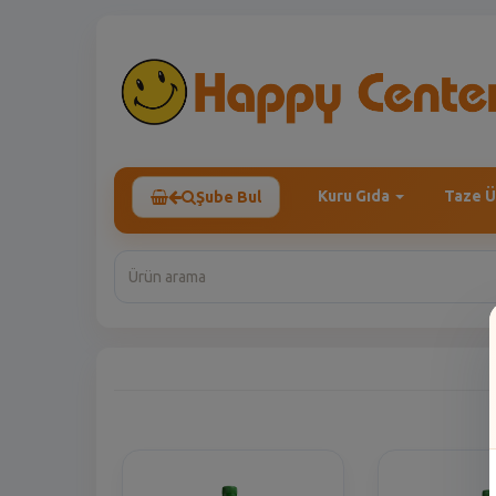
Kuru Gıda
Taze Ü
Şube Bul