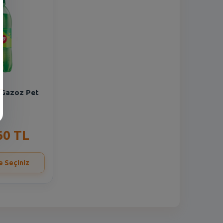
 Gazoz Pet
60 TL
e Seçiniz