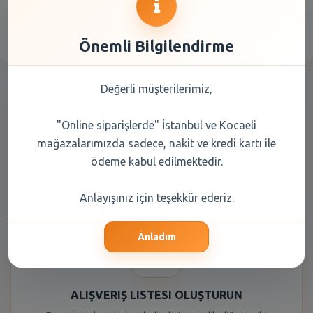
Önemli Bilgilendirme
Değerli müşterilerimiz,
"Online siparişlerde" İstanbul ve Kocaeli
mağazalarımızda sadece, nakit ve kredi kartı ile
ödeme kabul edilmektedir.
KOLAY ÖDEME SEÇENEKLERI
Nakit veya kredi kartı ile güvenli ve kolay ödeme yapabilirsiniz.
Anlayışınız için teşekkür ederiz.
Anladım
ALIŞVERIŞ LISTESI OLUŞTURUN