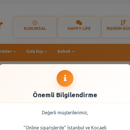
KURUMSAL
HAPPY LİFE
İNDİRİM BÜ
rünler
Gıda Dışı
Bebek
Önemli Bilgilendirme
Değerli müşterilerimiz,
"Online siparişlerde" İstanbul ve Kocaeli