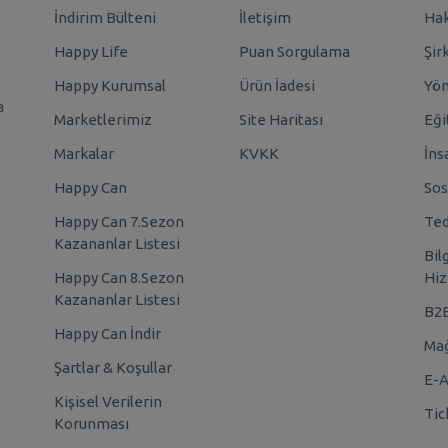
İndirim Bülteni
İletişim
Hak
Happy Life
Puan Sorgulama
Şir
Happy Kurumsal
Ürün İadesi
Yö
a
Marketlerimiz
Site Haritası
Eği
Markalar
KVKK
İns
Happy Can
Sos
Happy Can 7.Sezon
Ted
Kazananlar Listesi
Bil
Happy Can 8.Sezon
Hiz
Kazananlar Listesi
B2
Happy Can İndir
Mağ
Şartlar & Koşullar
E-A
Kişisel Verilerin
Tic
Korunması