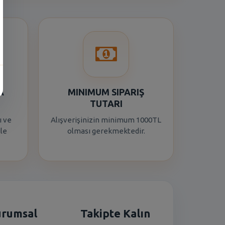
A
MINIMUM SIPARIŞ
TUTARI
ı ve
Alışverişinizin minimum 1000TL
ile
olması gerekmektedir.
urumsal
Takipte Kalın