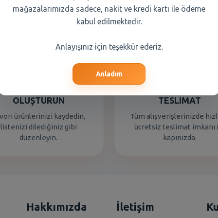
mağazalarımızda sadece, nakit ve kredi kartı ile ödeme
kabul edilmektedir.
Anlayışınız için teşekkür ederiz.
Anladım
ALIŞVERIŞ LISTESI
ÜCRETSIZ KAPINIZ
OLUŞTURUN
TESLIMAT
vori ürünlerinizi kaydedin,
Tüm alışverişlerinizde hızl
listenizi dilediğiniz gibi
ücretsiz teslimat imkanı 
düzenleyin.
kapınızda.
Hakkımızda
İletişim
K