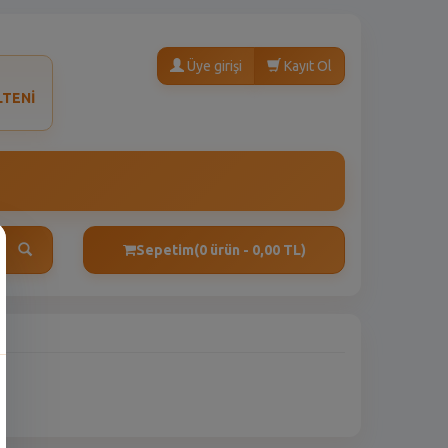
Üye girişi
Kayıt Ol
LTENİ
Sepetim
(0 ürün - 0,00 TL)