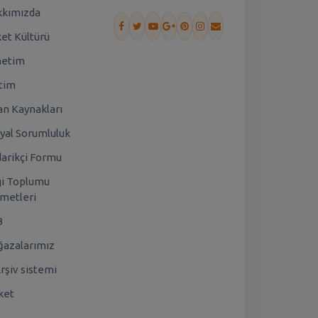
kımızda
ket Kültürü
netim
tim
an Kaynakları
yal Sorumluluk
arikçi Formu
gi Toplumu
metleri
B
azalarımız
rşiv sistemi
ket