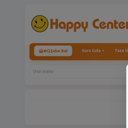
Kuru Gıda
Taze Ü
Şube Bul