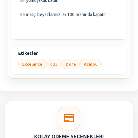
bir yumuşaklık katar.
En inatçı beyazlarınızı % 100 oranında kapatır.
Etiketler
Excelence
6.35
Dore
Acajou
KOLAY ÖDEME SEÇENEKLERI