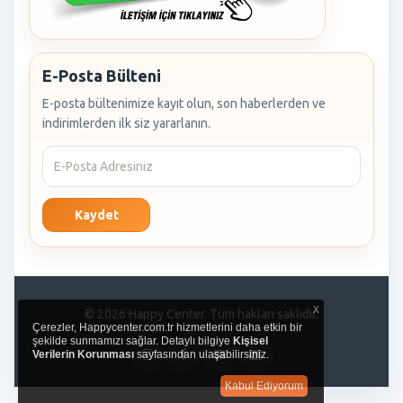
E-Posta Bülteni
E-posta bültenimize kayıt olun, son haberlerden ve
indirimlerden ilk siz yararlanın.
Kaydet
x
© 2026 Happy Center. Tüm hakları saklıdır.
Çerezler, Happycenter.com.tr hizmetlerini daha etkin bir
şekilde sunmamızı sağlar. Detaylı bilgiye
Kişisel
Verilerin Korunması
sayfasından ulaşabilirsiniz.
Kabul Ediyorum