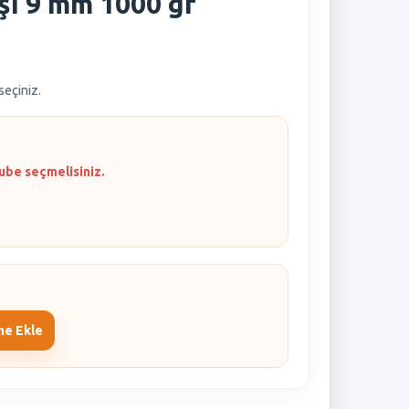
ı 9 mm 1000 gr
 seçiniz.
ube seçmelisiniz.
me Ekle