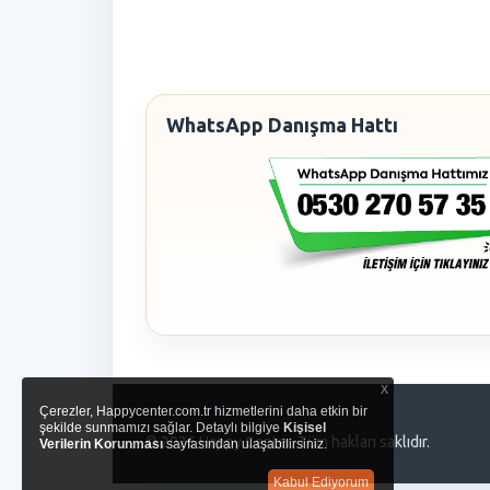
WhatsApp Danışma Hattı
x
Çerezler, Happycenter.com.tr hizmetlerini daha etkin bir
şekilde sunmamızı sağlar. Detaylı bilgiye
Kişisel
© 2026 Happy Center. Tüm hakları saklıdır.
Verilerin Korunması
sayfasından ulaşabilirsiniz.
Kabul Ediyorum