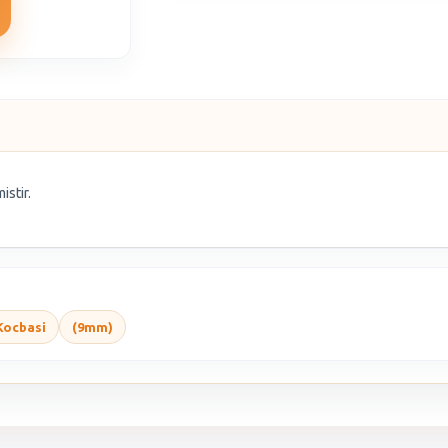
istir.
Kocbasi
(9mm)