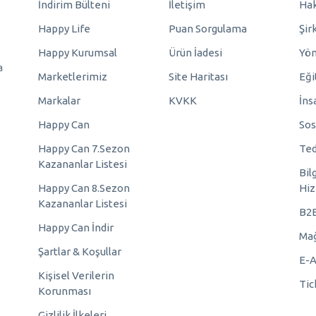
İndirim Bülteni
İletişim
Hak
Happy Life
Puan Sorgulama
Şir
Happy Kurumsal
Ürün İadesi
Yö
a
Marketlerimiz
Site Haritası
Eği
Markalar
KVKK
İns
Happy Can
Sos
Happy Can 7.Sezon
Ted
Kazananlar Listesi
Bil
Happy Can 8.Sezon
Hiz
Kazananlar Listesi
B2
Happy Can İndir
Mağ
Şartlar & Koşullar
E-A
Kişisel Verilerin
Tic
Korunması
Gizlilik İlkeleri