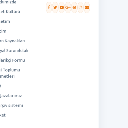
kımızda
ket Kültürü
netim
tim
an Kaynakları
yal Sorumluluk
arikçi Formu
gi Toplumu
metleri
B
azalarımız
rşiv sistemi
ket