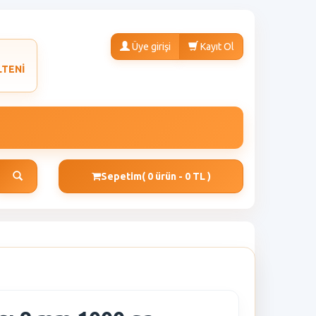
Üye girişi
Kayıt Ol
LTENİ
Sepetim
( 0 ürün - 0 TL )