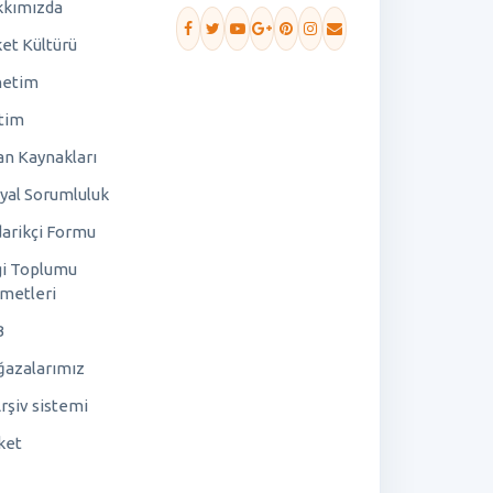
kımızda
ket Kültürü
netim
tim
an Kaynakları
yal Sorumluluk
arikçi Formu
gi Toplumu
metleri
B
azalarımız
rşiv sistemi
ket