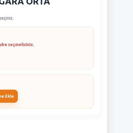
ZGARA ORTA
 seçiniz.
ube seçmelisiniz.
me Ekle