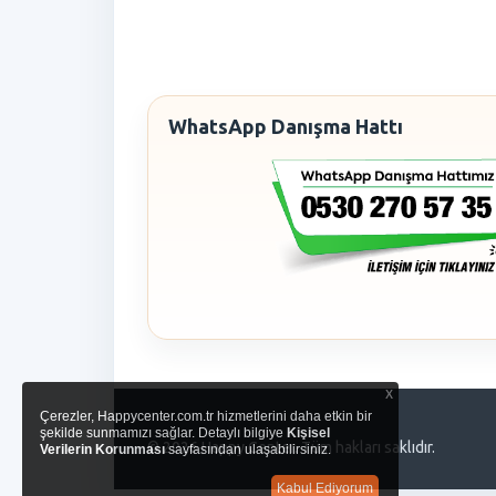
WhatsApp Danışma Hattı
x
Çerezler, Happycenter.com.tr hizmetlerini daha etkin bir
şekilde sunmamızı sağlar. Detaylı bilgiye
Kişisel
© 2026 Happy Center. Tüm hakları saklıdır.
Verilerin Korunması
sayfasından ulaşabilirsiniz.
Kabul Ediyorum