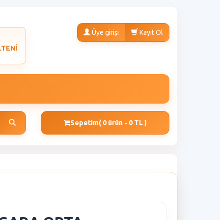
Üye girişi
Kayıt Ol
LTENİ
Sepetim
( 0 ürün - 0 TL )