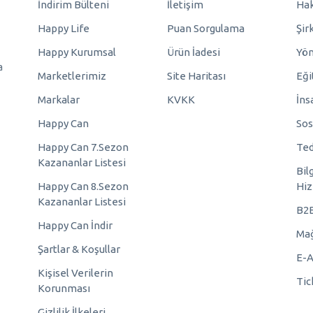
İndirim Bülteni
İletişim
Hak
Happy Life
Puan Sorgulama
Şir
Happy Kurumsal
Ürün İadesi
Yö
a
Marketlerimiz
Site Haritası
Eği
Markalar
KVKK
İns
Happy Can
Sos
Happy Can 7.Sezon
Ted
Kazananlar Listesi
Bil
Happy Can 8.Sezon
Hiz
Kazananlar Listesi
B2
Happy Can İndir
Mağ
Şartlar & Koşullar
E-A
Kişisel Verilerin
Tic
Korunması
Gizlilik İlkeleri