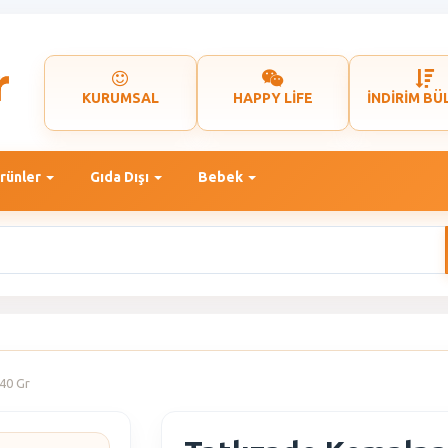
KURUMSAL
HAPPY LİFE
İNDİRİM BÜ
rünler
Gıda Dışı
Bebek
140 Gr