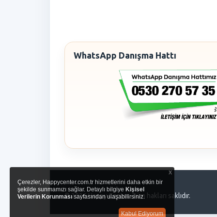
WhatsApp Danışma Hattı
x
Çerezler, Happycenter.com.tr hizmetlerini daha etkin bir
şekilde sunmamızı sağlar. Detaylı bilgiye
Kişisel
© 2026 Happy Center. Tüm hakları saklıdır.
Verilerin Korunması
sayfasından ulaşabilirsiniz.
Kabul Ediyorum