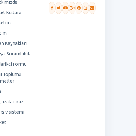
kımızda
ket Kültürü
netim
tim
an Kaynakları
yal Sorumluluk
arikçi Formu
gi Toplumu
metleri
B
azalarımız
rşiv sistemi
ket