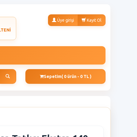
Üye girişi
Kayıt Ol
LTENİ
Sepetim
( 0 ürün - 0 TL )