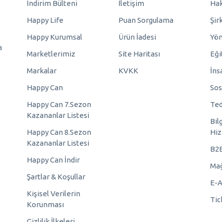
İndirim Bülteni
İletişim
Hak
Happy Life
Puan Sorgulama
Şir
Happy Kurumsal
Ürün İadesi
Yö
a
Marketlerimiz
Site Haritası
Eği
Markalar
KVKK
İns
Happy Can
Sos
Happy Can 7.Sezon
Ted
Kazananlar Listesi
Bil
Happy Can 8.Sezon
Hiz
Kazananlar Listesi
B2
Happy Can İndir
Mağ
Şartlar & Koşullar
E-A
Kişisel Verilerin
Tic
Korunması
Gizlilik İlkeleri