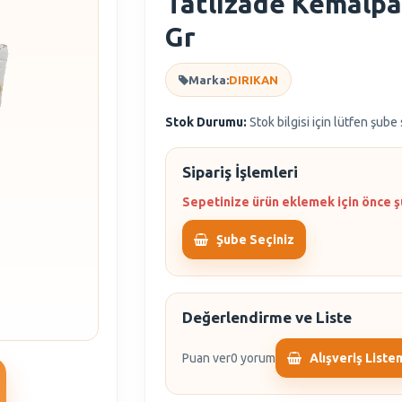
Tatlızade Kemalpaş
Gr
Marka:
DIRIKAN
Stok Durumu:
Stok bilgisi için lütfen şube
Sipariş İşlemleri
Sepetinize ürün eklemek için önce ş
Şube Seçiniz
Değerlendirme ve Liste
Puan ver
0 yorum
Alışveriş Liste