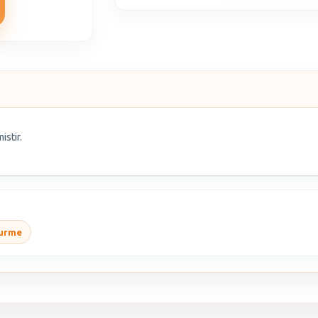
istir.
urme