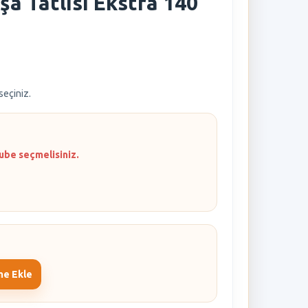
a Tatlısı Ekstra 140
 seçiniz.
ube seçmelisiniz.
me Ekle