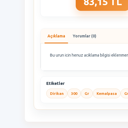
83,15 TL
Açıklama
Yorumlar (0)
Bu urun icin henuz aciklama bilgisi eklenmem
Etiketler
Dirikan
300
Gr
Kemalpasa
G