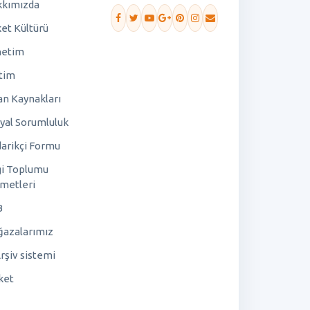
kımızda
ket Kültürü
netim
tim
an Kaynakları
yal Sorumluluk
arikçi Formu
gi Toplumu
metleri
B
azalarımız
rşiv sistemi
ket