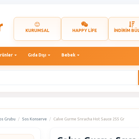
KURUMSAL
HAPPY LİFE
İNDİRİM BÜ
rünler
Gıda Dışı
Bebek
os Grubu
Sos Konserve
Calve Gurme Srıracha Hot Sauce 255 Gr