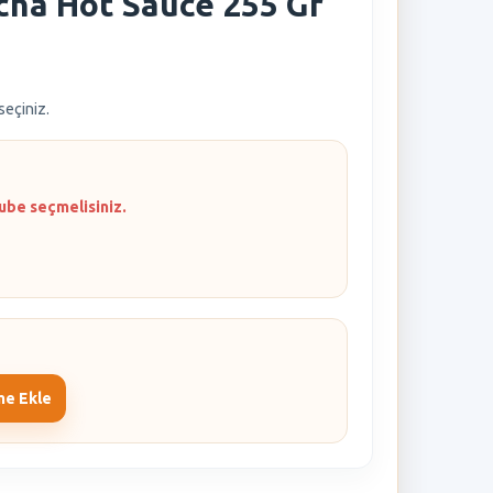
cha Hot Sauce 255 Gr
 seçiniz.
ube seçmelisiniz.
me Ekle