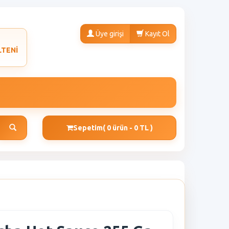
Üye girişi
Kayıt Ol
LTENİ
Sepetim
( 0 ürün - 0 TL )