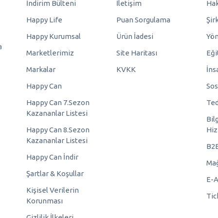
İndirim Bülteni
İletişim
Hak
Happy Life
Puan Sorgulama
Şir
Happy Kurumsal
Ürün İadesi
Yö
a
Marketlerimiz
Site Haritası
Eği
Markalar
KVKK
İns
Happy Can
Sos
Happy Can 7.Sezon
Ted
Kazananlar Listesi
Bil
Happy Can 8.Sezon
Hiz
Kazananlar Listesi
B2
Happy Can İndir
Mağ
Şartlar & Koşullar
E-A
Kişisel Verilerin
Tic
Korunması
Gizlilik İlkeleri