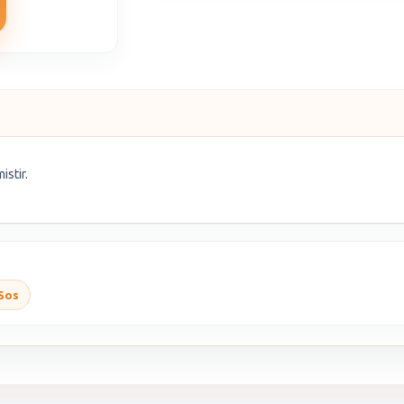
istir.
Sos