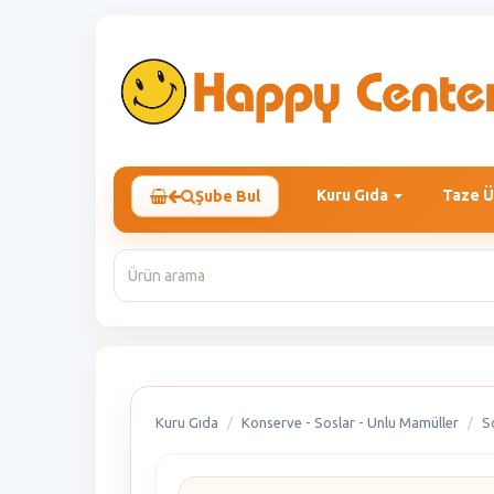
Kuru Gıda
Taze Ü
Şube Bul
Kuru Gıda
Konserve - Soslar - Unlu Mamüller
S