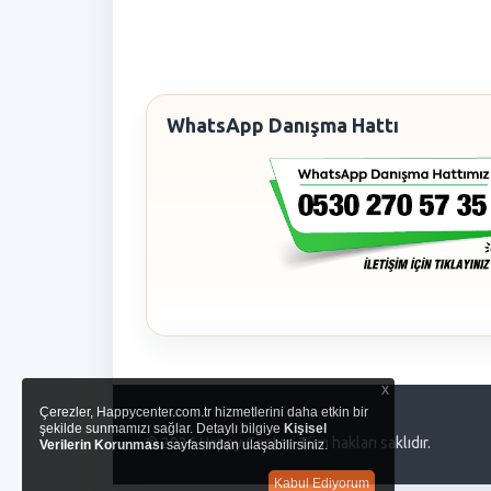
WhatsApp Danışma Hattı
x
Çerezler, Happycenter.com.tr hizmetlerini daha etkin bir
şekilde sunmamızı sağlar. Detaylı bilgiye
Kişisel
© 2026 Happy Center. Tüm hakları saklıdır.
Verilerin Korunması
sayfasından ulaşabilirsiniz.
Kabul Ediyorum