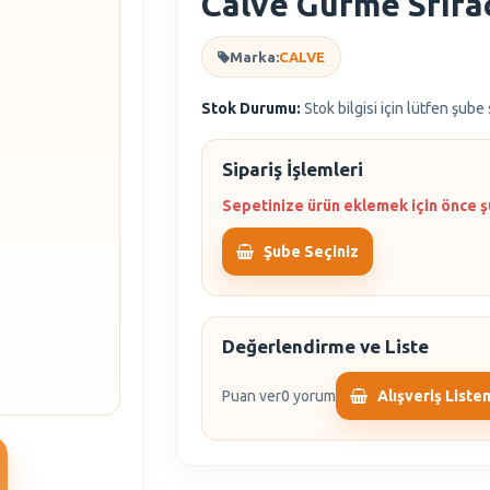
Calve Gurme Srıra
Marka:
CALVE
Stok Durumu:
Stok bilgisi için lütfen şube
Sipariş İşlemleri
Sepetinize ürün eklemek için önce ş
Şube Seçiniz
Değerlendirme ve Liste
Puan ver
0 yorum
Alışveriş Liste