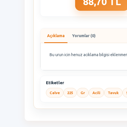
88,70 TL
Açıklama
Yorumlar (0)
Bu urun icin henuz aciklama bilgisi eklenmem
Etiketler
Calve
225
Gr
Acili
Tavuk