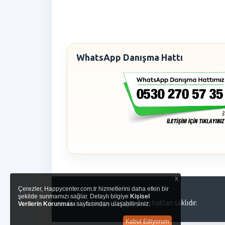
WhatsApp Danışma Hattı
x
Çerezler, Happycenter.com.tr hizmetlerini daha etkin bir
şekilde sunmamızı sağlar. Detaylı bilgiye
Kişisel
© 2026 Happy Center. Tüm hakları saklıdır.
Verilerin Korunması
sayfasından ulaşabilirsiniz.
Kabul Ediyorum