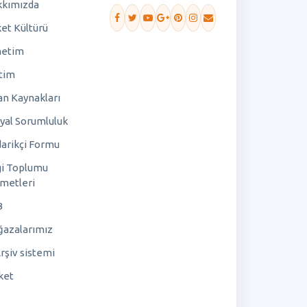
kımızda
ket Kültürü
netim
tim
an Kaynakları
yal Sorumluluk
arikçi Formu
gi Toplumu
metleri
B
azalarımız
rşiv sistemi
ket