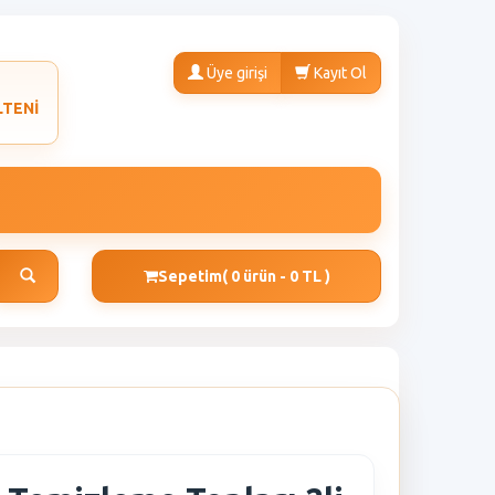
Üye girişi
Kayıt Ol
LTENİ
Sepetim
( 0 ürün - 0 TL )