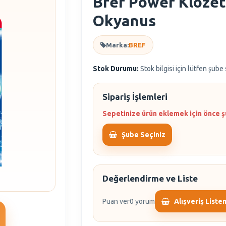
Bref Power Klozet
Okyanus
Marka:
BREF
Stok Durumu:
Stok bilgisi için lütfen şube
Sipariş İşlemleri
Sepetinize ürün eklemek için önce ş
Şube Seçiniz
Değerlendirme ve Liste
Puan ver
0 yorum
Alışveriş Liste