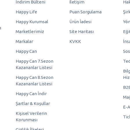
İndirim Bülteni
İletişim
Hak
Happy Life
Puan Sorgulama
Şir
Happy Kurumsal
Ürün İadesi
Yö
a
Marketlerimiz
Site Haritası
Eği
Markalar
KVKK
İns
Happy Can
Sos
Happy Can 7.Sezon
Ted
Kazananlar Listesi
Bil
Happy Can 8.Sezon
Hiz
Kazananlar Listesi
B2
Happy Can İndir
Mağ
Şartlar & Koşullar
E-A
Kişisel Verilerin
Tic
Korunması
Gizlilik İlkeleri