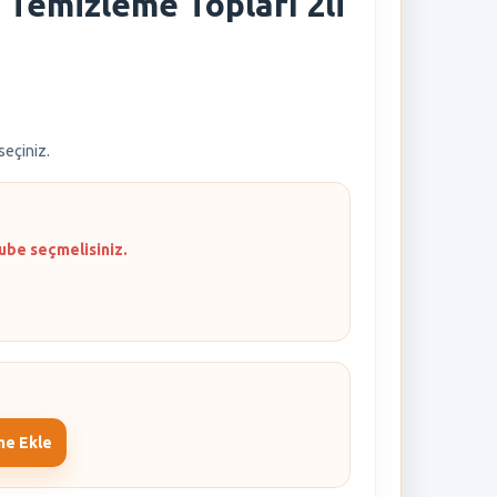
 Temizleme Topları 2li
 seçiniz.
ube seçmelisiniz.
me Ekle