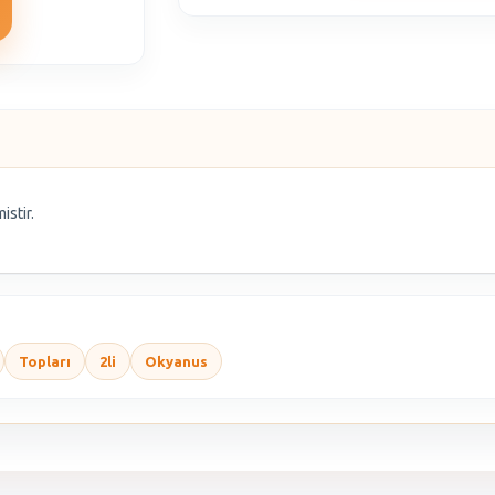
istir.
Topları
2li
Okyanus