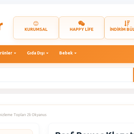
KURUMSAL
HAPPY LİFE
İNDİRİM BÜ
rünler
Gıda Dışı
Bebek
izleme Topları 2li Okyanus