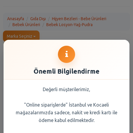
Anasayfa
Gıda Dışı
Hijyen Bezleri - Bebe Ürünleri
Bebek Ürünleri
Bebek Losyon-Yağ-Pudra
Marka Seçiniz
Önemli Bilgilendirme
Değerli müşterilerimiz,
Dalin Bebek Yağı 300 Ml
Dalin Pişik Önleyici Krem 100
ml
"Online siparişlerde" İstanbul ve Kocaeli
mağazalarımızda sadece, nakit ve kredi kartı ile
244,05 TL
288,45 TL
ödeme kabul edilmektedir.