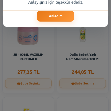
Şube Seçiniz
Şube Seçiniz
Anlayışınız için teşekkür ederiz.
Anladım
JB 100 ML VAZELIN
Dalin Bebek Yağı
PARFUMLU
Nem&Koruma 300 Ml
277,35 TL
244,05 TL
Şube Seçiniz
Şube Seçiniz