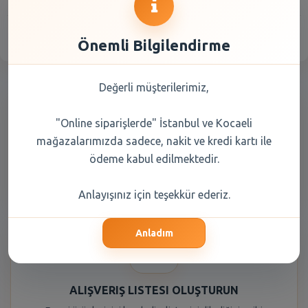
Önemli Bilgilendirme
Değerli müşterilerimiz,
"Online siparişlerde" İstanbul ve Kocaeli
mağazalarımızda sadece, nakit ve kredi kartı ile
ödeme kabul edilmektedir.
KOLAY ÖDEME SEÇENEKLERI
Nakit veya kredi kartı ile güvenli ve kolay ödeme yapabilirsiniz.
Anlayışınız için teşekkür ederiz.
Anladım
ALIŞVERIŞ LISTESI OLUŞTURUN