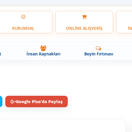
KURUMSAL
ONLİNE ALIŞVERİŞ
İ
t
İnsan Kaynakları
Beyin Fırtınası
Google Plus'da Paylaş