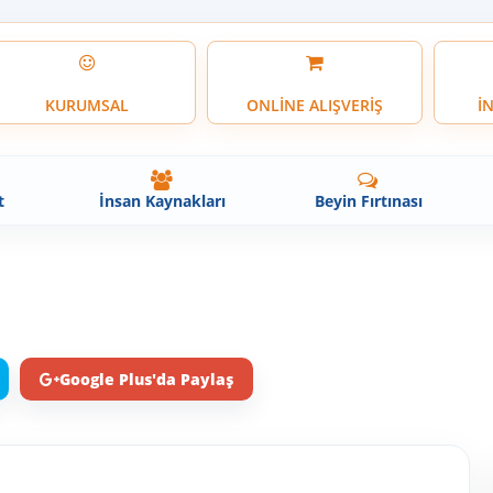
KURUMSAL
ONLİNE ALIŞVERİŞ
İ
t
İnsan Kaynakları
Beyin Fırtınası
Google Plus'da Paylaş