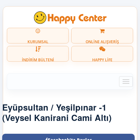
KURUMSAL
ONLİNE ALIŞVERİŞ
İNDİRİM BÜLTENİ
HAPPY LİFE
Toggle
naviga
Eyüpsultan / Yeşilpınar -1
(Veysel Kanirani Cami Altı)
Facebook'ta Paylaş