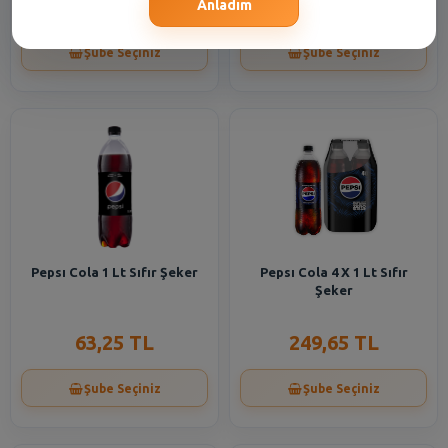
27,75 TL
46,60 TL
Anladım
Şube Seçiniz
Şube Seçiniz
Pepsı Cola 1 Lt Sıfır Şeker
Pepsı Cola 4 X 1 Lt Sıfır
Şeker
63,25 TL
249,65 TL
Şube Seçiniz
Şube Seçiniz