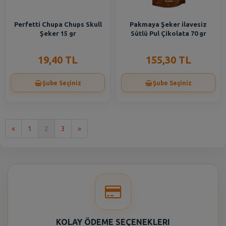
Perfetti Chupa Chups Skull
Pakmaya Şeker ilavesiz
Şeker 15 gr
Sütlü Pul Çikolata 70 gr
19,40 TL
155,30 TL
Şube Seçiniz
Şube Seçiniz
İlk
Son
«
1
2
3
»
KOLAY ÖDEME SEÇENEKLERI