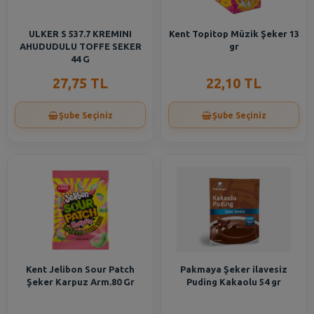
ULKER S 537.7 KREMINI
Kent Topitop Müzik Şeker 13
AHUDUDULU TOFFE SEKER
gr
44 G
27,75 TL
22,10 TL
Şube Seçiniz
Şube Seçiniz
Kent Jelibon Sour Patch
Pakmaya Şeker ilavesiz
Şeker Karpuz Arm.80 Gr
Puding Kakaolu 54 gr