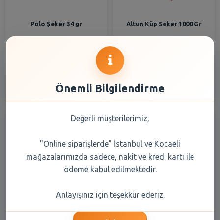
Polo Şeker 34 gr
Altun Küp Seker 1000 Gr
27,75 TL
72,05 TL
Şube Seçiniz
Şube Seçiniz
Önemli Bilgilendirme
Değerli müşterilerimiz,
"Online siparişlerde" İstanbul ve Kocaeli
mağazalarımızda sadece, nakit ve kredi kartı ile
ödeme kabul edilmektedir.
Ülker Bonbon Naneli Rulo
Pepsı Cola 250 Ml Sıfır Şeker
Anlayışınız için teşekkür ederiz.
Şeker 32,5 gr