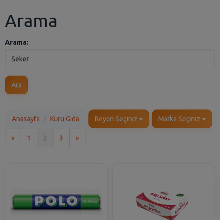
Arama
Arama:
Ara
Anasayfa
Kuru Gıda
Reyon Seçiniz
Marka Seçiniz
İlk
Son
«
1
2
3
»