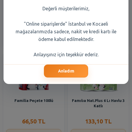
Familia Tuvalet Kağıdı 32li 3
Familia Plus Havlu 12li 3 Katlı
Katlı
Değerli müşterilerimiz,
388,40 TL
255,20 TL
"Online siparişlerde" İstanbul ve Kocaeli
mağazalarımızda sadece, nakit ve kredi kartı ile
Şube Seçiniz
Şube Seçiniz
ödeme kabul edilmektedir.
Anlayışınız için teşekkür ederiz.
Anladım
Familia Peçete 100lü
Famılıa Nat.Plus 6 Lı Havlu 3
Katlı
66,50 TL
133,10 TL