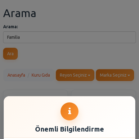
Arama
Arama:
Ara
Anasayfa
Kuru Gıda
Reyon Seçiniz
Marka Seçiniz
Önemli Bilgilendirme