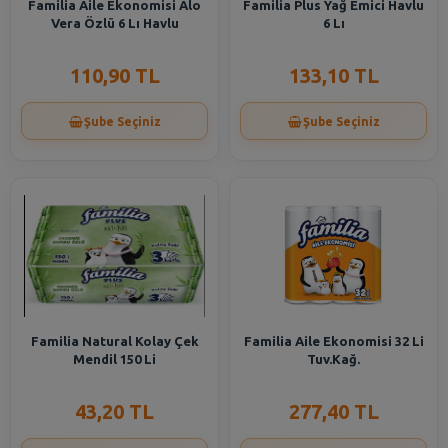
Familia Aile Ekonomisi Alo
Familia Plus Yağ Emici Havlu
Vera Özlü 6 Lı Havlu
6 Lı
110,90 TL
133,10 TL
Şube Seçiniz
Şube Seçiniz
Familia Natural Kolay Çek
Familia Aile Ekonomisi 32 Li
Mendil 150 Li
Tuv.Kağ.
43,20 TL
277,40 TL