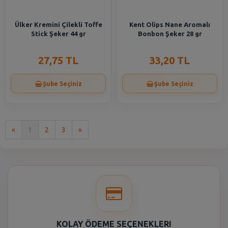
Ülker Kremini Çilekli Toffe
Kent Olips Nane Aromalı
Stick Şeker 44 gr
Bonbon Şeker 28 gr
27,75 TL
33,20 TL
Şube Seçiniz
Şube Seçiniz
İlk
Son
«
1
2
3
»
KOLAY ÖDEME SEÇENEKLERI