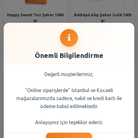
Happy Sweet Toz Şeker 1000
Balküpü Küp Şeker Gold 1000
gr
gr
61,00 TL
60,95 TL
Şube Seçiniz
Şube Seçiniz
Önemli Bilgilendirme
Değerli müşterilerimiz,
"Online siparişlerde" İstanbul ve Kocaeli
mağazalarımızda sadece, nakit ve kredi kartı ile
ödeme kabul edilmektedir.
Balküpü Toz Şeker 1000 gr
Happy Sweet Toz Şeker 2500
Anlayışınız için teşekkür ederiz.
gr