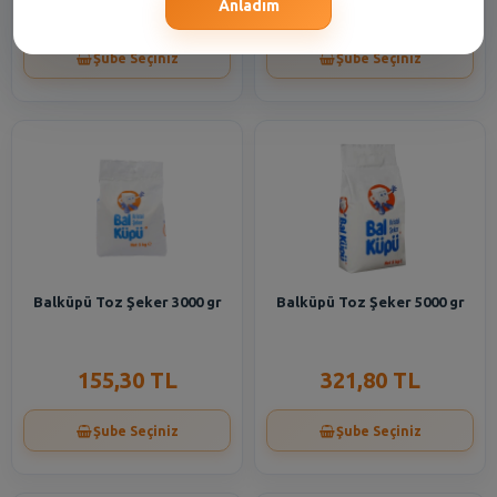
66,50 TL
155,30 TL
Anladım
Şube Seçiniz
Şube Seçiniz
Balküpü Toz Şeker 3000 gr
Balküpü Toz Şeker 5000 gr
155,30 TL
321,80 TL
Şube Seçiniz
Şube Seçiniz