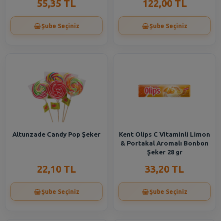
55,35 TL
122,00 TL
Şube Seçiniz
Şube Seçiniz
Altunzade Candy Pop Şeker
Kent Olips C Vitaminli Limon
& Portakal Aromalı Bonbon
Şeker 28 gr
22,10 TL
33,20 TL
Şube Seçiniz
Şube Seçiniz