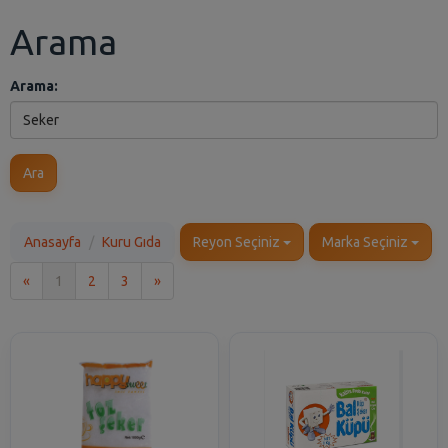
Arama
Arama:
Ara
Anasayfa
Kuru Gıda
Reyon Seçiniz
Marka Seçiniz
İlk
Son
«
1
2
3
»