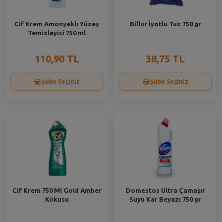
Cif Krem Amonyaklı Yüzey
Billur İyotlu Tuz 750 gr
Temizleyici 750 ml
110,90 TL
38,75 TL
Şube Seçiniz
Şube Seçiniz
Cif Krem 750 Ml Gold Amber
Domestos Ultra Çamaşır
Kokusu
Suyu Kar Beyazı 750 gr