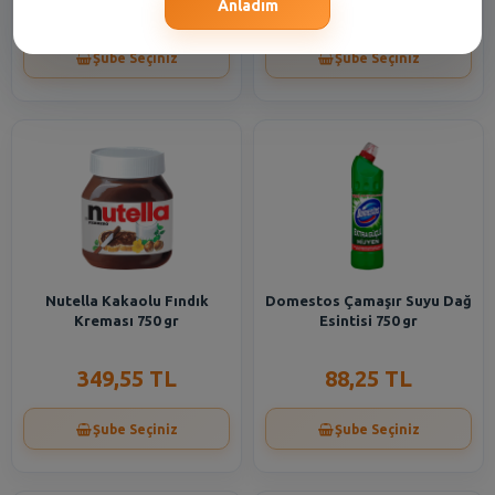
166,40 TL
155,30 TL
Anladım
Şube Seçiniz
Şube Seçiniz
Nutella Kakaolu Fındık
Domestos Çamaşır Suyu Dağ
Kreması 750 gr
Esintisi 750 gr
349,55 TL
88,25 TL
Şube Seçiniz
Şube Seçiniz