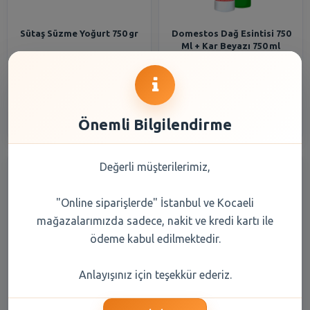
Sütaş Süzme Yoğurt 750 gr
Domestos Dağ Esintisi 750
Ml + Kar Beyazı 750 ml
144,20 TL
133,10 TL
Şube Seçiniz
Şube Seçiniz
Önemli Bilgilendirme
Değerli müşterilerimiz,
"Online siparişlerde" İstanbul ve Kocaeli
mağazalarımızda sadece, nakit ve kredi kartı ile
ödeme kabul edilmektedir.
Cif Krem Amonyaklı 750
Cıf Krem Amonyak 750
Anlayışınız için teşekkür ederiz.
Ml+Cif Krem Limon 750 Ml
Ml+Cıf Krem Gold 750