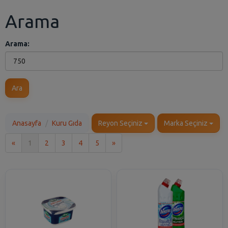
Arama
Arama:
Ara
Anasayfa
Kuru Gıda
Reyon Seçiniz
Marka Seçiniz
İlk
Son
«
1
2
3
4
5
»