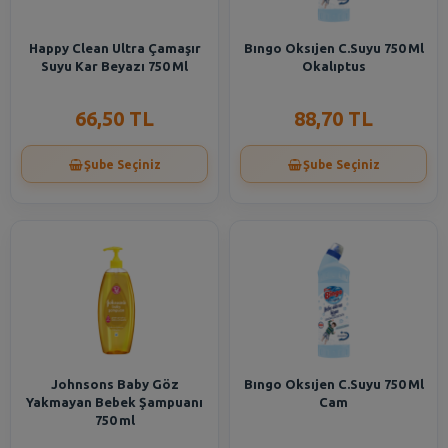
Happy Clean Ultra Çamaşır
Bıngo Oksıjen C.Suyu 750 Ml
Suyu Kar Beyazı 750 Ml
Okalıptus
66,50 TL
88,70 TL
Şube Seçiniz
Şube Seçiniz
Johnsons Baby Göz
Bıngo Oksıjen C.Suyu 750 Ml
Yakmayan Bebek Şampuanı
Cam
750 ml