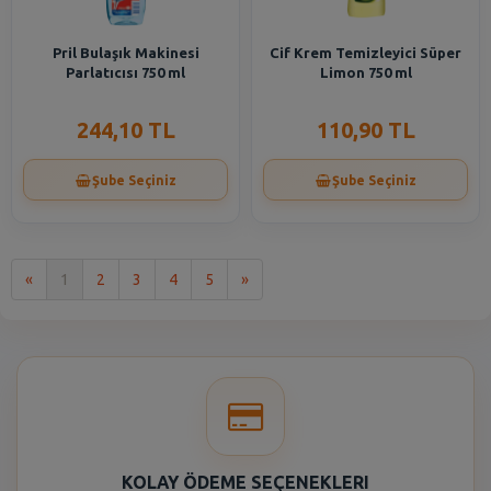
Pril Bulaşık Makinesi
Cif Krem Temizleyici Süper
Parlatıcısı 750 ml
Limon 750 ml
244,10 TL
110,90 TL
Şube Seçiniz
Şube Seçiniz
İlk
Son
«
1
2
3
4
5
»
KOLAY ÖDEME SEÇENEKLERI