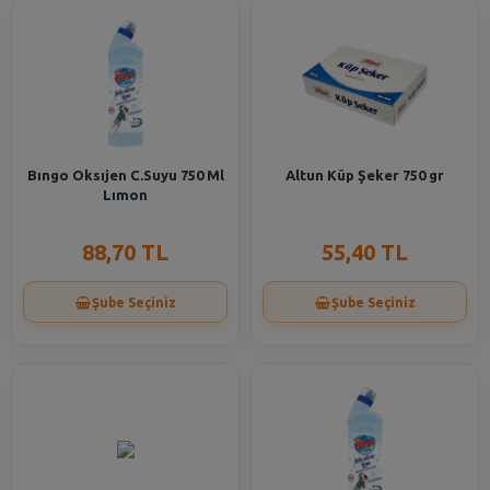
Bıngo Oksıjen C.Suyu 750 Ml
Altun Küp Şeker 750 gr
Lımon
88,70 TL
55,40 TL
Şube Seçiniz
Şube Seçiniz