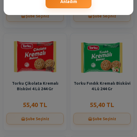
74,30 TL
55,40 TL
Anladım
Şube Seçiniz
Şube Seçiniz
Torku Çikolata Kremalı
Torku Fındık Kremalı Bisküvi
Bisküvi 4 Lü 244 Gr
4 Lü 244 Gr
55,40 TL
55,40 TL
Şube Seçiniz
Şube Seçiniz