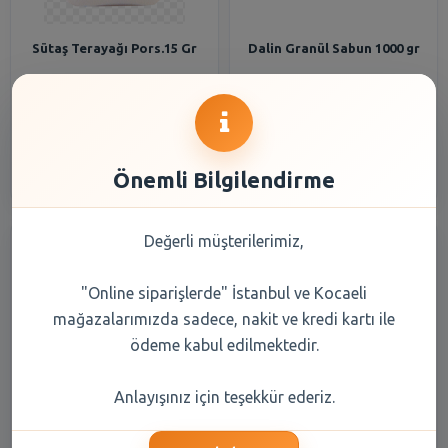
Sütaş Terayağı Pors.15 Gr
Dalin Granül Sabun 1000 gr
19,90 TL
443,90 TL
Şube Seçiniz
Şube Seçiniz
Önemli Bilgilendirme
Değerli müşterilerimiz,
"Online siparişlerde" İstanbul ve Kocaeli
mağazalarımızda sadece, nakit ve kredi kartı ile
ödeme kabul edilmektedir.
Maret Pratik Sosis Hindi 140
Torku Muz Kremalı Bisküvi 4
Anlayışınız için teşekkür ederiz.
Gr
Lü 244 Gr