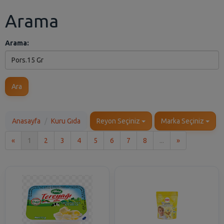
Arama
Arama:
Ara
Anasayfa
Kuru Gıda
Reyon Seçiniz
Marka Seçiniz
İlk
Son
«
1
2
3
4
5
6
7
8
...
»