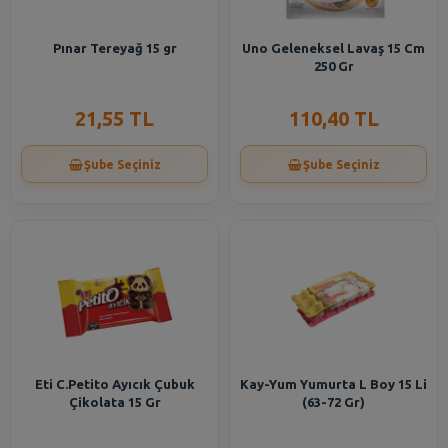
Pınar Tereyağ 15 gr
Uno Geleneksel Lavaş 15 Cm
250 Gr
21,55 TL
110,40 TL
Şube Seçiniz
Şube Seçiniz
Eti C.Petito Ayıcık Çubuk
Kay-Yum Yumurta L Boy 15 Li
Çikolata 15 Gr
(63-72 Gr)