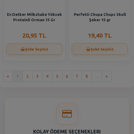
Dr.Oetker Milkshake Yüksek
Perfetti Chupa Chups Skull
Proteinli Orman 15 Gr
Şeker 15 gr
20,95 TL
19,40 TL
Şube Seçiniz
Şube Seçiniz
İlk
Son
«
1
2
3
4
5
6
7
8
...
»
KOLAY ÖDEME SEÇENEKLERI