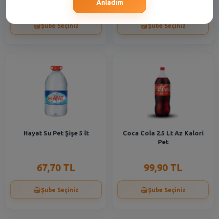
488,30 TL
84,90 TL
Anladım
Şube Seçiniz
Şube Seçiniz
Hayat Su Pet Şişe 5 lt
Coca Cola 2.5 Lt Az Kalori
Pet
67,70 TL
99,90 TL
Şube Seçiniz
Şube Seçiniz