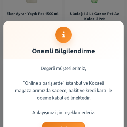
Eker Ayran Yayık Pet 1500 ml
Uludağ 1.5 Lt Gazoz Pet Az
Kalorili Pet
122,00 TL
55,40 TL
Şube Seçiniz
Şube Seçiniz
Önemli Bilgilendirme
Değerli müşterilerimiz,
"Online siparişlerde" İstanbul ve Kocaeli
mağazalarımızda sadece, nakit ve kredi kartı ile
ödeme kabul edilmektedir.
Komili Y.Zeytinyaği
Cappy Meyve Suyu Pulpy
Anlayışınız için teşekkür ederiz.
Nat.Sizma Meyvemsi Pet 1 Lt
Portakal Parçacıklı Pet 1 lt