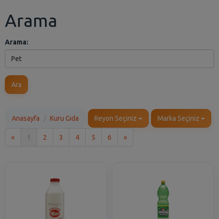
Arama
Arama:
Ara
Anasayfa
Kuru Gıda
Reyon Seçiniz
Marka Seçiniz
İlk
Son
«
1
2
3
4
5
6
»