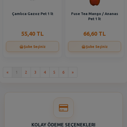
Çamlıca Gazoz Pet 1 lt
Fuse Tea Mango / Ananas
Pet 1 lt
55,40 TL
66,60 TL
Şube Seçiniz
Şube Seçiniz
İlk
Son
«
1
2
3
4
5
6
»
KOLAY ÖDEME SEÇENEKLERI