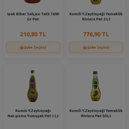
Ipek Biber Salçası Tatlı 1600
Komili Y.Zeytinyaği Yemeklik
Gr Pet
Riviera Pet 2 Lt
210,80 TL
776,90 TL
Şube Seçiniz
Şube Seçiniz
Komılı Y.Zeytınyağı
Komili Y.Zeytinyaği Yemeklik
Nat.şızma Yumuşak Pet 1 Lt
Riviera Pet 0.5Lt