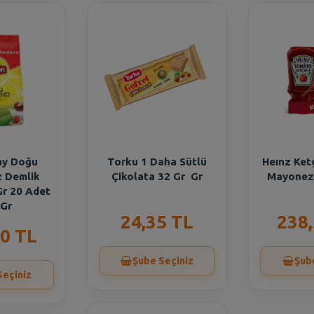
ay Doğu
Torku 1 Daha Sütlü
Heınz Ket
z Demlik
Çikolata 32 Gr Gr
Mayonez 
Gr 20 Adet
 Gr
24,35 TL
238
0 TL
Şube Seçiniz
Şub
Seçiniz