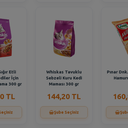
ığır Etli
Whiskas Tavuklu
Pınar Dnk
diler İçin
Sebzeli Kuru Kedi
Hamuru
ama 300 gr
Maması 300 gr
0 TL
144,20 TL
160
Seçiniz
Şube Seçiniz
Şub