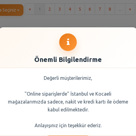
İlk
So
«
1
2
3
4
5
6
7
8
...
»
a Seçiniz
Önemli Bilgilendirme
Değerli müşterilerimiz,
"Online siparişlerde" İstanbul ve Kocaeli
tik Sosis
Torku Çikolata
Torku M
mağazalarımızda sadece, nakit ve kredi kartı ile ödeme
140 Gr
Kremalı Bisküvi 4 Lü
Bisküvi 
244 Gr
kabul edilmektedir.
0 TL
54,30 TL
54,
Anlayışınız için teşekkür ederiz.