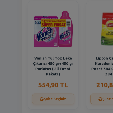
Vanish Tül Toz Leke
Lipton Ç
Çıkarıcı 450 gr+450 gr
Karadeni
Parlatıcı ( 2li Fırsat
Poset 384 
Paketi )
384
554,90 TL
210,8
Şube Seçiniz
Şube 