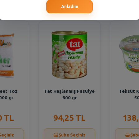
Seçiniz
Şube Seçiniz
Şub
Anladım
eet Toz
Tat Haşlanmış Fasulye
Teksüt K
000 gr
800 gr
50
0 TL
94,25 TL
138
Seçiniz
Şube Seçiniz
Şub