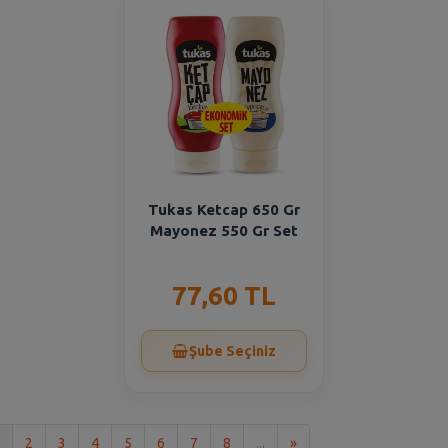
Tukas Ketcap 650 Gr
Mayonez 550 Gr Set
77,60 TL
Şube Seçiniz
Son
2
3
4
5
6
7
8
...
»