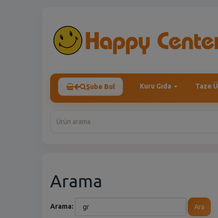
Kuru Gıda
Taze Ü
Şube Bul
Arama
Arama:
Ara