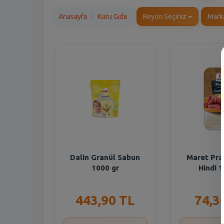
Anasayfa
Kuru Gıda
Reyon Seçiniz
Mark
Dalin Granül Sabun
Maret Pra
1000 gr
Hindi 
443,90 TL
74,3