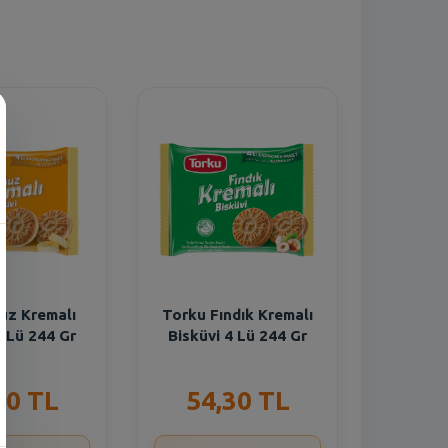
n
uz Kremalı
Torku Fındık Kremalı
4 Lü 244 Gr
Bisküvi 4 Lü 244 Gr
30 TL
54,30 TL