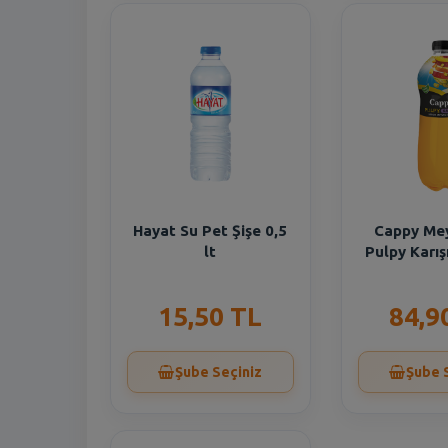
Hayat Su Pet Şişe 0,5
Cappy Me
lt
Pulpy Karış
15,50 TL
84,9
Şube Seçiniz
Şube 