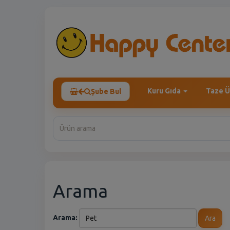
Kuru Gıda
Taze Ü
Şube Bul
Arama
Arama:
Ara