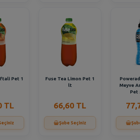
ftali Pet 1
Fuse Tea Limon Pet 1
Powerade
lt
Meyve Ar
Pet 
0 TL
66,60 TL
77,
Seçiniz
Şube Seçiniz
Şub