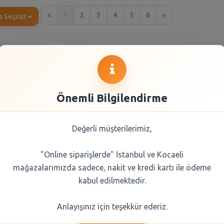
İlk
Son
«
1
2
3
4
5
6
»
a Seçiniz
Önemli Bilgilendirme
Değerli müşterilerimiz,
"Online siparişlerde" İstanbul ve Kocaeli
 Lt Gazoz
Komili Y.Zeytinyaği
Cappy M
mağazalarımızda sadece, nakit ve kredi kartı ile ödeme
orili Pet
Nat.Sizma Meyvemsi
Pulpy 
Pet 1 Lt
Parçacık
kabul edilmektedir.
0 TL
488,30 TL
84,
Anlayışınız için teşekkür ederiz.