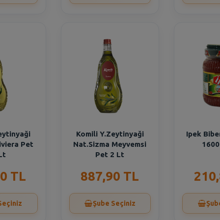
eytinyaği
Komili Y.Zeytinyaği
Ipek Bibe
iviera Pet
Nat.Sizma Meyvemsi
1600
Lt
Pet 2 Lt
0 TL
887,90 TL
210
Seçiniz
Şube Seçiniz
Şub