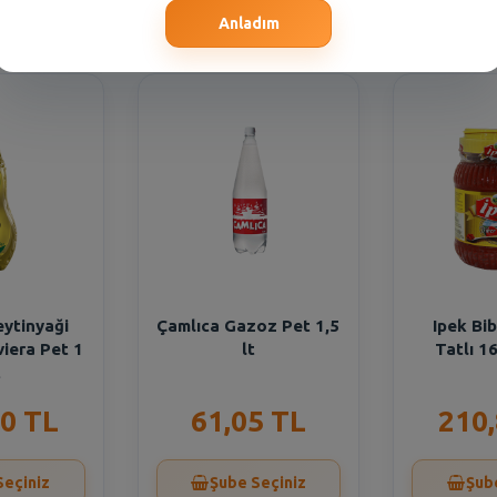
Seçiniz
Şube Seçiniz
Şub
Anladım
eytinyaği
Çamlıca Gazoz Pet 1,5
Ipek Bib
viera Pet 1
lt
Tatlı 1
t
0 TL
61,05 TL
210
Seçiniz
Şube Seçiniz
Şub