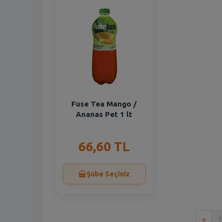
Fuse Tea Mango /
Ananas Pet 1 lt
66,60 TL
Şube Seçiniz
İlk
«
1