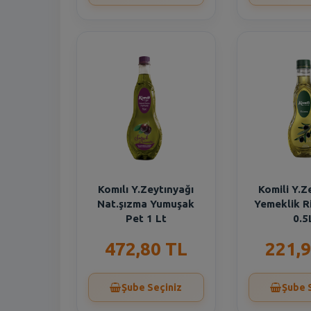
Komılı Y.Zeytınyağı
Komili Y.Z
Nat.şızma Yumuşak
Yemeklik R
Pet 1 Lt
0.5
472,80 TL
221,9
Şube Seçiniz
Şube 