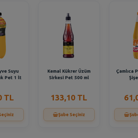
yve Suyu
Kemal Kükrer Üzüm
Çamlıca P
ık Pet 1 lt
Sirkesi Pet 500 ml
Şişe
0 TL
133,10 TL
61,
Seçiniz
Şube Seçiniz
Şub