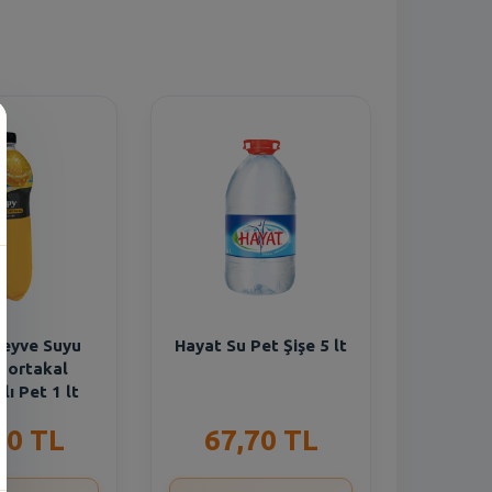
eyve Suyu
Hayat Su Pet Şişe 5 lt
Portakal
lı Pet 1 lt
90 TL
67,70 TL