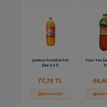
Çamlıca Portakal Pet
Fuse Tea Şe
Şişe 2,5 lt
lt
77,70 TL
66,6
Şube Seçiniz
Şube 