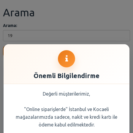
Arama
Arama:
Ara
Anasayfa
Kuru Gıda
Reyon Seçiniz
Marka Seçiniz
Önemli Bilgilendirme
Değerli müşterilerimiz,
"Online siparişlerde" İstanbul ve Kocaeli
mağazalarımızda sadece, nakit ve kredi kartı ile
ödeme kabul edilmektedir.