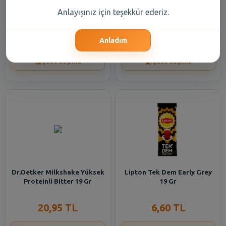
Knorr Çabuk Çorba Kremalı
Air Wick Elektrikli Oda
Anlayışınız için teşekkür ederiz.
Mantar 19 Gr
Kokusu Yasemin Yedek 19 ml
23,25 TL
186,35 TL
Anladım
Şube Seçiniz
Şube Seçiniz
Dr.Oetker Milkshake Yüksek
Lipton Tek Dem Early Grey
Proteinli Bitter 19 Gr
19 Gr
20,95 TL
6,60 TL