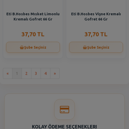
Eti B.Hosbes Mısket Limonlu
Eti B.Hosbes Vişne Kremalı
Kremalı Gofret 66 Gr
Gofret 66 Gr
37,70 TL
37,70 TL
Şube Seçiniz
Şube Seçiniz
İlk
Son
«
1
2
3
4
»
KOLAY ÖDEME SEÇENEKLERI