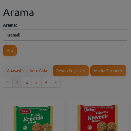
Arama
Arama:
Ara
Anasayfa
Kuru Gıda
Reyon Seçiniz
Marka Seçiniz
İlk
Son
«
1
2
3
4
»