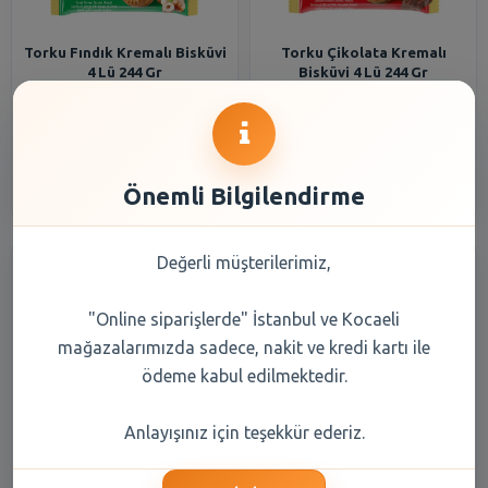
Torku Fındık Kremalı Bisküvi
Torku Çikolata Kremalı
4 Lü 244 Gr
Bisküvi 4 Lü 244 Gr
55,40 TL
55,40 TL
Şube Seçiniz
Şube Seçiniz
Önemli Bilgilendirme
Değerli müşterilerimiz,
"Online siparişlerde" İstanbul ve Kocaeli
mağazalarımızda sadece, nakit ve kredi kartı ile
ödeme kabul edilmektedir.
Torku Muz Kremalı Bisküvi 4
Eti B.Hosbes Fındık Kremalı
Anlayışınız için teşekkür ederiz.
Lü 244 Gr
Gofret 142 Gr