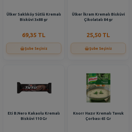
Ülker Saklıköy Sütlü Kremalı
Ülker İkram Kremalı Bisküvi
Bisküvi 3x88 gr
Çikolatalı 84 gr
69,35 TL
25,50 TL
Şube Seçiniz
Şube Seçiniz
Eti B.Nero Kakaolu Kremalı
Knorr Hazır Kremalı Tavuk
Bisküvi 110 Gr
Çorbası 65 Gr