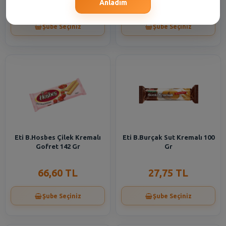
55,40 TL
66,60 TL
Anladım
Şube Seçiniz
Şube Seçiniz
Eti B.Hosbes Çilek Kremalı
Eti B.Burçak Sut Kremalı 100
Gofret 142 Gr
Gr
66,60 TL
27,75 TL
Şube Seçiniz
Şube Seçiniz