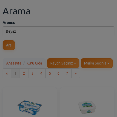
Arama
Arama:
Ara
Anasayfa
Kuru Gıda
Reyon Seçiniz
Marka Seçiniz
İlk
Son
«
1
2
3
4
5
6
7
»