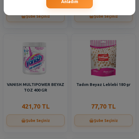
216,35 TL
754,70 TL
Anladım
Şube Seçiniz
Şube Seçiniz
VANISH MULTIPOWER BEYAZ
Tadım Beyaz Leblebi 180 gr
TOZ 400 GR
421,70 TL
77,70 TL
Şube Seçiniz
Şube Seçiniz