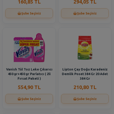
160,85 TL
294,05 TL
Şube Seçiniz
Şube Seçiniz
Vanish Tül Toz Leke Çıkarıcı
Lipton Çay Doğu Karadeniz
450 gr+450 gr Parlatıcı ( 2li
Demlik Poset 384 Gr 20 Adet
Fırsat Paketi )
384 Gr
554,90 TL
210,80 TL
Şube Seçiniz
Şube Seçiniz