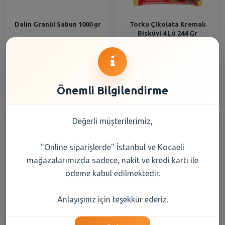
Dalin Granül Sabun 1000 gr
Torku Çikolata Kremalı
Bisküvi 4 Lü 244 Gr
443,90 TL
55,40 TL
Şube Seçiniz
Şube Seçiniz
Önemli Bilgilendirme
Değerli müşterilerimiz,
"Online siparişlerde" İstanbul ve Kocaeli
mağazalarımızda sadece, nakit ve kredi kartı ile
ödeme kabul edilmektedir.
Torku Muz Kremalı Bisküvi 4
Maret Pratik Sosis Hindi 140
Anlayışınız için teşekkür ederiz.
Lü 244 Gr
Gr