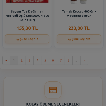
Saygın Tuz Değirmen
Tamek Ketçap 600 Gr +
Hediyeli Üçlü Set(500 Gr+500
Mayonez 540 Gr
Gr+110Gr)
155,30 TL
233,00 TL
Şube Seçiniz
Şube Seçiniz
İlk
Son
«
1
2
3
4
5
6
7
8
...
»
KOLAY ÖDEME SEÇENEKLERI