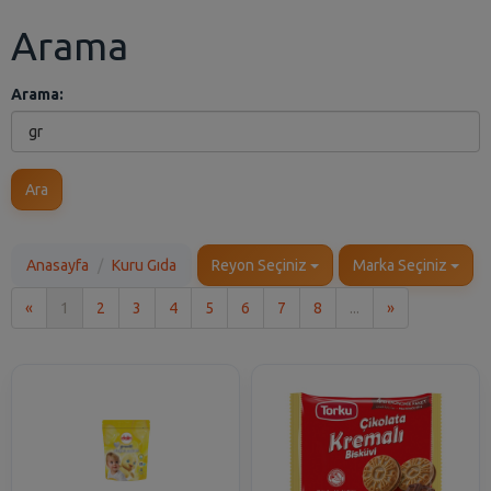
Arama
Arama:
Ara
Anasayfa
Kuru Gıda
Reyon Seçiniz
Marka Seçiniz
İlk
Son
«
1
2
3
4
5
6
7
8
...
»