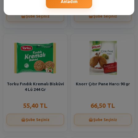
55,40 TL
74,30 TL
Anladım
Şube Seçiniz
Şube Seçiniz
Torku Fındık Kremalı Bisküvi
Knorr Çıtır Pane Harcı 90 gr
4 Lü 244 Gr
55,40 TL
66,50 TL
Şube Seçiniz
Şube Seçiniz