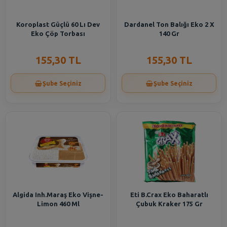
Koroplast Güçlü 60 Lı Dev
Dardanel Ton Balığı Eko 2 X
Eko Çöp Torbası
140 Gr
155,30 TL
155,30 TL
Şube Seçiniz
Şube Seçiniz
Algida Inh.Maraş Eko Vişne-
Eti B.Crax Eko Baharatlı
Limon 460 Ml
Çubuk Kraker 175 Gr