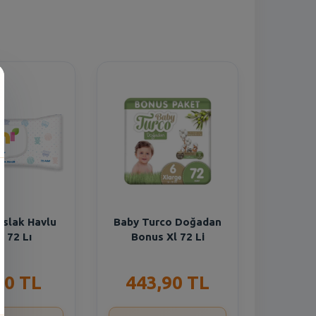
n
Islak Havlu
Baby Turco Doğadan
f 72 Lı
Bonus Xl 72 Li
40 TL
443,90 TL