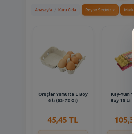
Anasayfa
Kuru Gıda
Reyon Seçiniz
Mark
Oruçlar Yumurta L Boy
Kay-Yum Y
6 lı (63-72 Gr)
Boy 15 Li 
45,45 TL
105,3