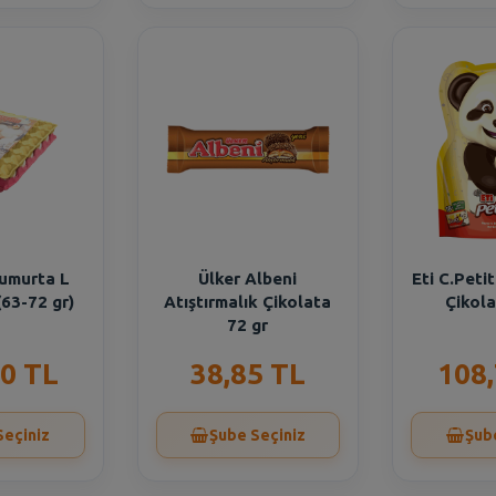
umurta L
Ülker Albeni
Eti C.Petit
(63-72 gr)
Atıştırmalık Çikolata
Çikola
72 gr
0 TL
38,85 TL
108
Seçiniz
Şube Seçiniz
Şub