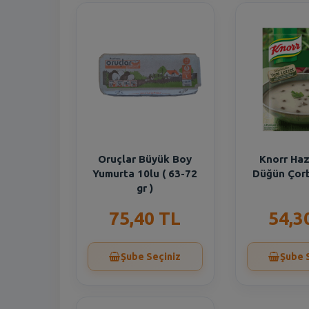
Oruçlar Büyük Boy
Knorr Haz
Yumurta 10lu ( 63-72
Düğün Çorb
gr )
75,40 TL
54,3
Şube Seçiniz
Şube 