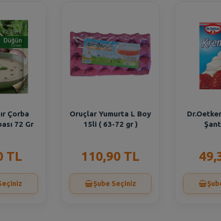
ır Çorba
Oruçlar Yumurta L Boy
Dr.Oetke
ası 72 Gr
15li ( 63-72 gr )
Şant
0 TL
110,90 TL
49,
Seçiniz
Şube Seçiniz
Şub