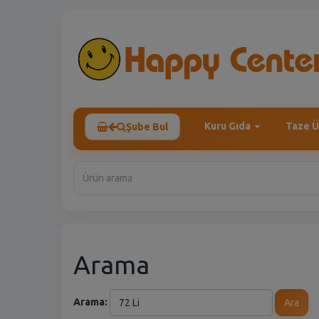
Kuru Gıda
Taze Ü
Şube Bul
Arama
Arama:
Ara