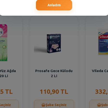
Seçiniz
Şube Seçiniz
Şub
Anladım
 Yüz Ağda
Prosafe Gece Külodu
Vileda Ca
20 Li
2 Li
5 TL
110,90 TL
332
Seçiniz
Şube Seçiniz
Şub