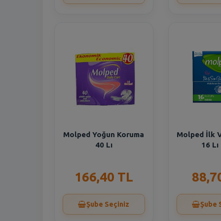
Molped Yoğun Koruma
Molped İlk 
40 Lı
16 Lı
166,40 TL
88,7
Şube Seçiniz
Şube 