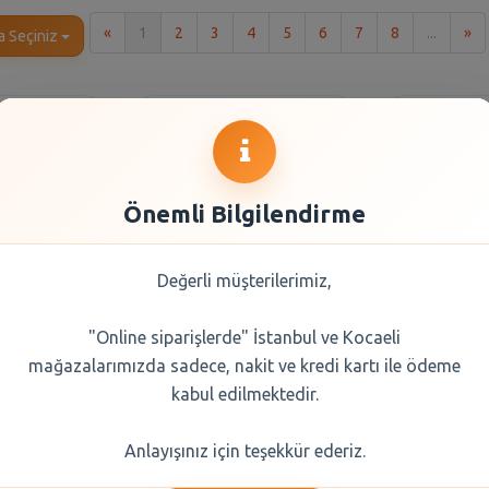
İlk
So
«
1
2
3
4
5
6
7
8
...
»
a Seçiniz
Önemli Bilgilendirme
Değerli müşterilerimiz,
"Online siparişlerde" İstanbul ve Kocaeli
umurta L
Keskinoğlu Yumurta L
Uni Baby 
mağazalarımızda sadece, nakit ve kredi kartı ile ödeme
(63-72 Gr)
Boy 20 Li (63-72 gr)
Akti
kabul edilmektedir.
5 TL
107,60 TL
55,
Anlayışınız için teşekkür ederiz.