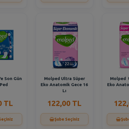
Ve Son Gün
Molped Ultra Süper
Molped U
 Ped
Eko Anatomik Gece 16
Eko Anato
Lı
0 TL
122,00 TL
122
Seçiniz
Şube Seçiniz
Şub