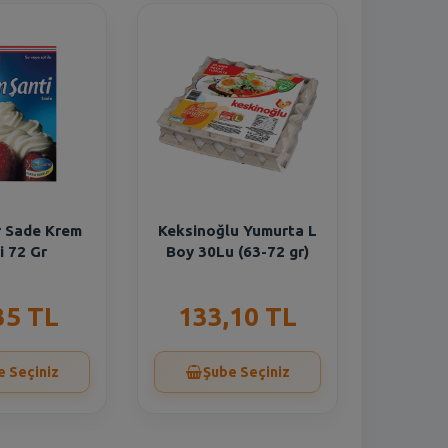
r Sade Krem
Keksinoğlu Yumurta L
i 72 Gr
Boy 30Lu (63-72 gr)
35 TL
133,10 TL
e Seçiniz
Şube Seçiniz