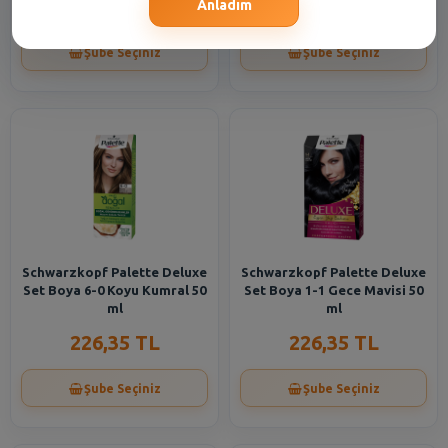
226,35 TL
226,35 TL
Anladım
Şube Seçiniz
Şube Seçiniz
Schwarzkopf Palette Deluxe
Schwarzkopf Palette Deluxe
Set Boya 6-0 Koyu Kumral 50
Set Boya 1-1 Gece Mavisi 50
ml
ml
226,35 TL
226,35 TL
Şube Seçiniz
Şube Seçiniz