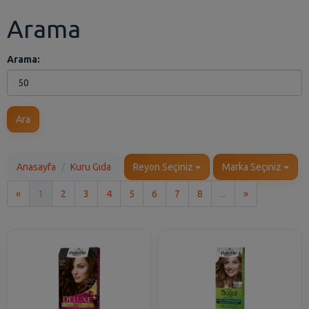
Arama
Arama:
Ara
Anasayfa
Kuru Gıda
Reyon Seçiniz
Marka Seçiniz
İlk
Son
«
1
2
3
4
5
6
7
8
...
»