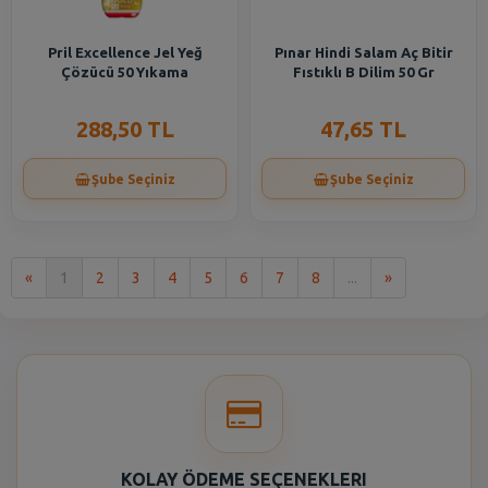
Pril Excellence Jel Yeğ
Pınar Hindi Salam Aç Bitir
Çözücü 50 Yıkama
Fıstıklı B Dilim 50 Gr
288,50 TL
47,65 TL
Şube Seçiniz
Şube Seçiniz
İlk
Son
«
1
2
3
4
5
6
7
8
...
»
KOLAY ÖDEME SEÇENEKLERI