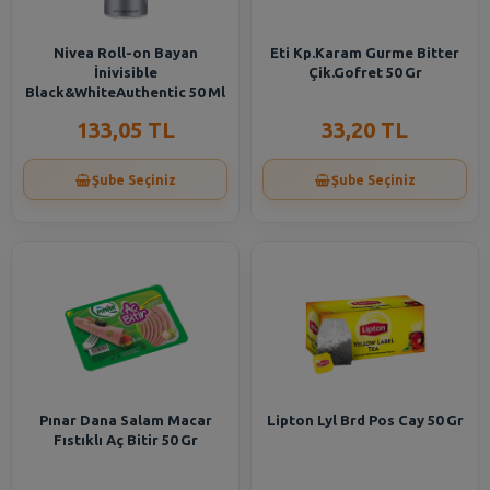
Nivea Roll-on Bayan
Eti Kp.Karam Gurme Bitter
İnivisible
Çik.Gofret 50 Gr
Black&WhiteAuthentic 50 Ml
133,05 TL
33,20 TL
Şube Seçiniz
Şube Seçiniz
Pınar Dana Salam Macar
Lipton Lyl Brd Pos Cay 50 Gr
Fıstıklı Aç Bitir 50 Gr