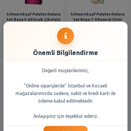
Schwarzkopf Palette Deluxe
Schwarzkopf Palette Deluxe
Set Boya 5-60 Sıcak Çikolata
Set Boya 7-0 Kumral 50 ml
50 ml
226,35 TL
226,35 TL
Şube Seçiniz
Şube Seçiniz
Önemli Bilgilendirme
Değerli müşterilerimiz,
"Online siparişlerde" İstanbul ve Kocaeli
mağazalarımızda sadece, nakit ve kredi kartı ile
ödeme kabul edilmektedir.
Schwarzkopf Palette Deluxe
Schwarzkopf Palette Deluxe
Anlayışınız için teşekkür ederiz.
Set Boya 6-65 Altın Parıltısı-
Set Boya 3-65 Çikolata
Kakao 50 ml
Kahve 50 ml